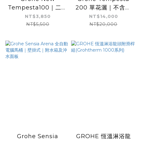
Tempesta100｜二段
200 單花灑｜不含龍
出水｜蓮蓬頭浴杆60
頭｜可搭配各式沐浴龍
NT$3,850
NT$14,000
公分組
頭
NT$5,500
NT$20,000
Grohe Sensia
GROHE 恆溫淋浴龍