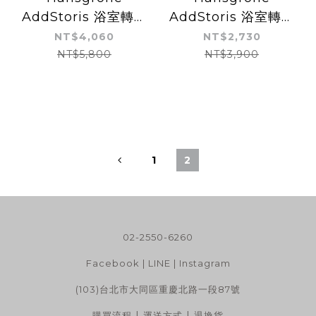
AddStoris 浴室轉角
AddStoris 浴室轉角
置物架｜可瀝水｜黑鉻
置物架｜可瀝水｜亮鉻
NT$4,060
NT$2,730
色
色
NT$5,800
NT$3,900
1
2
02-2550-6260
Facebook
|
LINE
|
Instagram
(103)台北市大同區重慶北路一段87號
|
|
購買流程
運送方式
退換貨