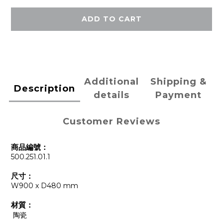
ADD TO CART
Additional
Shipping &
Description
details
Payment
Customer Reviews
商品編號：
500.251.01.1
尺寸：
W900 x D480 mm
材質：
陶瓷