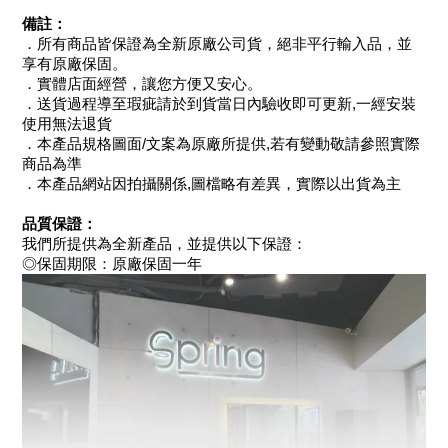
備註：
．所有商品皆保證為全新原廠公司貨，絕非平行輸入品，並
享有原廠保固。
．實體店面經營，讓您方便又安心。
．送貨過程導至瑕疵請於到貨當日內驗收即可更新,一經安裝
使用無法退貨
．本產品規格圖面/文案為原廠所提供,若有變動敬請參照實際
商品為準
．本產品網站因拍攝關係,圖檔略有差異，實際以出貨為主
品質保證：
我們所提供為全新產品，並提供以下保證：
◎保固期限：原廠保固一年