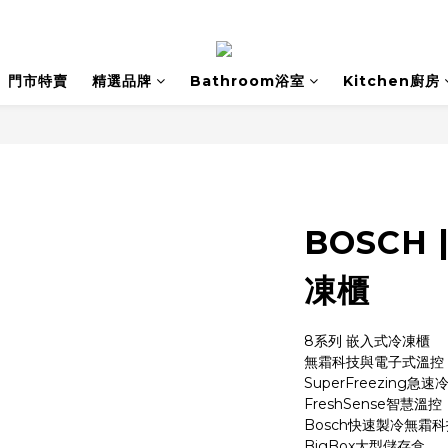
門市特賣
精選品牌
Bathroom浴室
Kitchen廚房
BOSCH 
凍櫃
8系列 嵌入式冷凍櫃
無霜科技與電子式溫控
SuperFreezing急速
FreshSense智慧溫控
Bosch快速製冷無霜科
BigBox大型儲存盒