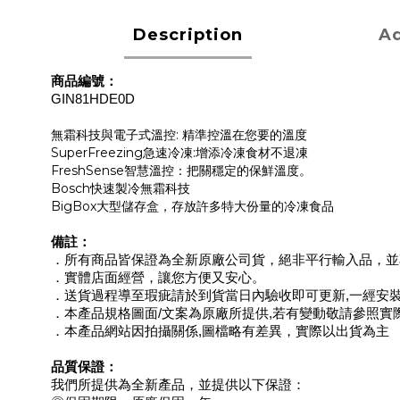
Description
Ad
商品編號：
GIN81HDE0D
無霜科技與電子式溫控: 精準控溫在您要的溫度
SuperFreezing急速冷凍:增添冷凍食材不退凍
FreshSense智慧溫控：把關穩定的保鮮溫度。
Bosch快速製冷無霜科技
BigBox大型儲存盒，存放許多特大份量的冷凍食品
備註：
．所有商品皆保證為全新原廠公司貨，絕非平行輸入品，並
．實體店面經營，讓您方便又安心。
．送貨過程導至瑕疵請於到貨當日內驗收即可更新,一經安
．本產品規格圖面/文案為原廠所提供,若有變動敬請參照實
．本產品網站因拍攝關係,圖檔略有差異，實際以出貨為主
品質保證：
我們所提供為全新產品，並提供以下保證：