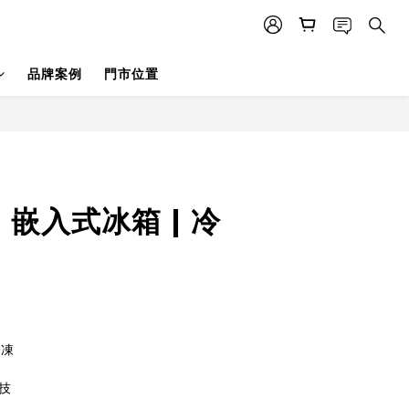
品牌案例
門市位置
| 嵌入式冰箱 | 冷
冷凍
技