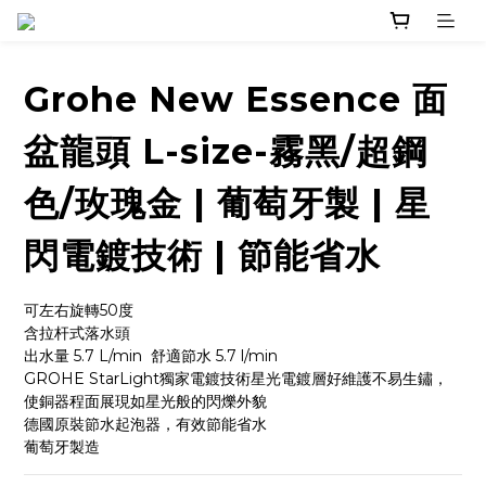
Grohe New Essence 面
盆龍頭 L-size-霧黑/超鋼
色/玫瑰金 | 葡萄牙製 | 星
閃電鍍技術 | 節能省水
可左右旋轉50度
含拉杆式落水頭
出水量 5.7 L/min  舒適節水 5.7 l/min
GROHE StarLight獨家電鍍技術星光電鍍層好維護不易生鏽，
使銅器程面展現如星光般的閃爍外貌
德國原裝節水起泡器，有效節能省水
葡萄牙製造