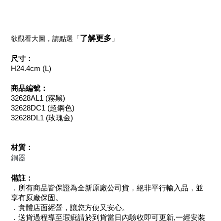
了解更多
欲觀看大圖，請點選「
」
尺寸：
H24.4cm (L)
商品編號：
32628AL1
(霧黑)
32628DC1
(超鋼色)
32628DL1
(玫瑰金)
材質：
銅器
備註：
．所有商品皆保證為全新原廠公司貨，絕非平行輸入品，並
享有原廠保固。
．實體店面經營，讓您方便又安心。
．送貨過程導至瑕疵請於到貨當日內驗收即可更新,一經安裝