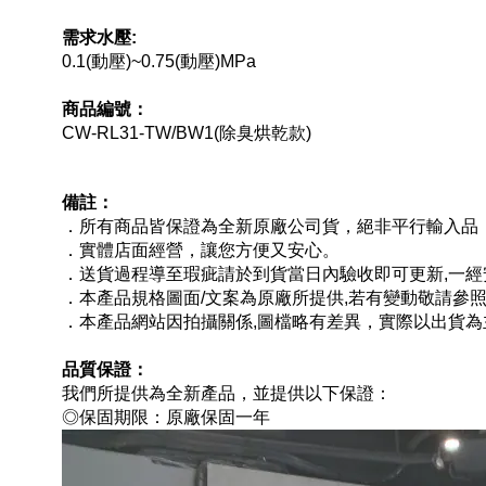
需求水壓:
0.1(動壓)~0.75(動壓)MPa
商品編號：
CW-RL31-TW/BW1(除臭烘乾款)
備註：
．所有商品皆保證為全新原廠公司貨，絕非平行輸入品
．實體店面經營，讓您方便又安心。
．送貨過程導至瑕疵請於到貨當日內驗收即可更新,一經
．本產品規格圖面/文案為原廠所提供,若有變動敬請參
．本產品網站因拍攝關係,圖檔略有差異，實際以出貨為
品質保證：
我們所提供為全新產品，並提供以下保證：
◎保固期限：原廠保固一年