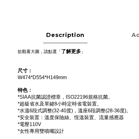
Description
Ad
了解更多
欲觀看大圖，請點選「
」
尺寸：
W474*D554*H149mm
特色：
*
SIAA抗菌認證標章，ISO22196規格抗菌。
*超級省水及單鍵8小時定時省電裝置。
*水溫6段式調整(32-40度)，溫座6段調整(28-36度)。
*安全裝置：溫度保險絲、恆溫裝置、流量感應器
*電壓110V
*女性專用雙噴嘴設計