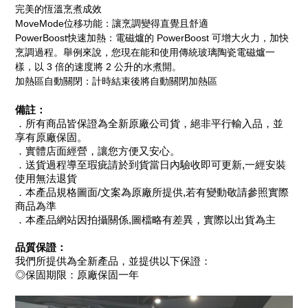
完美的恆溫烹煮成效
MoveMode
位移功能：讓烹調變得直覺且舒適
PowerBoost
PowerBoost
快速加熱：電磁爐的
可增大火力，加快
烹調過程。舉例來說，您現在能和使用傳統玻璃陶瓷電磁爐一
3
2
樣，以
倍的速度將
公升的水煮開。
加熱區自動關閉：計時結束後將自動關閉加熱區
備註：
．所有商品皆保證為全新原廠公司貨，絕非平行輸入品，並
享有原廠保固。
．實體店面經營，讓您方便又安心。
．送貨過程導至瑕疵請於到貨當日內驗收即可更新,一經安裝
使用無法退貨
．本產品規格圖面/文案為原廠所提供,若有變動敬請參照實際
商品為準
．本產品網站因拍攝關係,圖檔略有差異，實際以出貨為主
品質保證：
我們所提供為全新產品，並提供以下保證：
◎保固期限：原廠保固一年