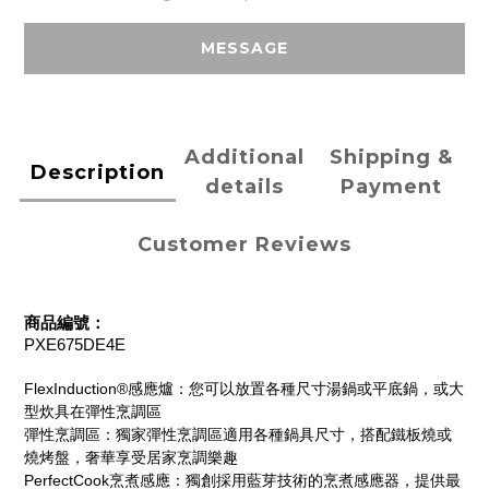
MESSAGE
Additional
Shipping &
Description
details
Payment
Customer Reviews
商品編號：
PXE675DE4E
FlexInduction®
感應爐：您可以放置各種尺寸湯鍋或平底鍋，或大
型炊具在彈性烹調區
彈性烹調區：獨家彈性烹調區適用各種鍋具尺寸，搭配鐵板燒或
燒烤盤，奢華享受居家烹調樂趣
PerfectCook
烹煮感應：獨創採用藍芽技術的烹煮感應器，提供最