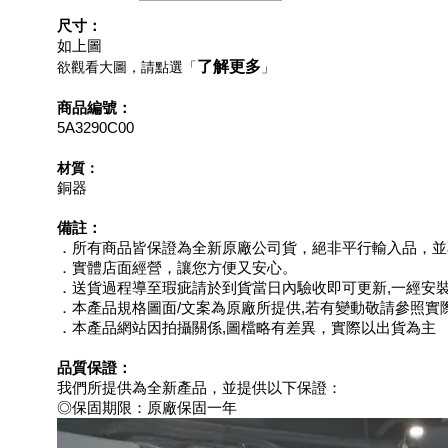
尺寸：
如上圖
了解更多
欲觀看大圖，請點選「
」
商品編號：
5A3290C00
材質：
銅器
備註：
．所有商品皆保證為全新原廠公司貨，絕非平行輸入品，並
．實體店面經營，讓您方便又安心。
．送貨過程導至瑕疵請於到貨當日內驗收即可更新,一經安
．本產品規格圖面/文案為原廠所提供,若有變動敬請參照實
．本產品網站因拍攝關係,圖檔略有差異，實際以出貨為主
品質保證：
我們所提供為全新產品，並提供以下保證：
◎保固期限：原廠保固一年