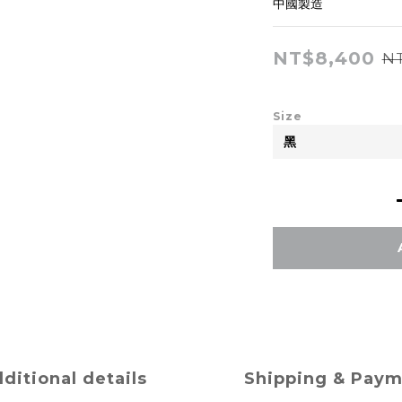
中國製造
NT$8,400
NT
Size
ditional details
Shipping & Pay