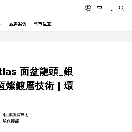
品牌案例
門市位置
tlas 面盆龍頭_銀
 恆燦鍍層技術 | 環
 PVD恆燦鍍層技術
技術，環保節能