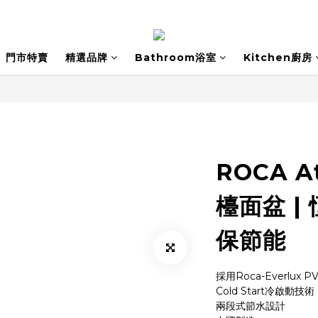
門市特賣
精選品牌
Bathroom浴室
Kitchen廚房
ROCA A
檯面盆 |
保節能
採用Roca-Everlux
Cold Start冷啟動
兩段式節水設計