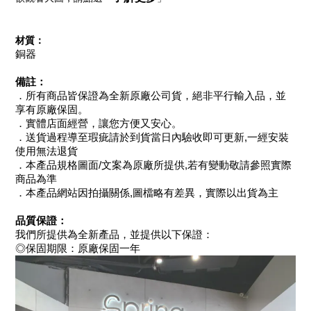
材質：
銅器
備註：
．所有商品皆保證為全新原廠公司貨，絕非平行輸入品，並
享有原廠保固。
．實體店面經營，讓您方便又安心。
．送貨過程導至瑕疵請於到貨當日內驗收即可更新,一經安裝
使用無法退貨
．本產品規格圖面/文案為原廠所提供,若有變動敬請參照實際
商品為準
．本產品網站因拍攝關係,圖檔略有差異，實際以出貨為主
品質保證：
我們所提供為全新產品，並提供以下保證：
◎保固期限：原廠保固一年