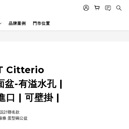
品牌案例
門市位置
 Citterio
面盆-有溢水孔 |
口 | 可壁掛 |
 特別設計聯名款
的線條 蛋型碗公盆