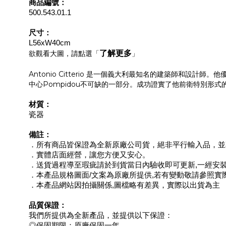
商品編號：
500.543.01.1
尺寸：
L56xW40cm
了解更多
欲觀看大圖，請點選「
」
Antonio Citterio 是一個義大利最知名的建築師
中心Pompidou不可缺的一部分。成功證實了他前衛特別形
材質：
瓷器
備註：
．所有商品皆保證為全新原廠公司貨，絕非平行輸入品，並
．實體店面經營，讓您方便又安心。
．送貨過程導至瑕疵請於到貨當日內驗收即可更新,一經安
．本產品規格圖面/文案為原廠所提供,若有變動敬請參照實
．本產品網站因拍攝關係,圖檔略有差異，實際以出貨為主
品質保證：
我們所提供為全新產品，並提供以下保證：
◎保固期限：原廠保固一年