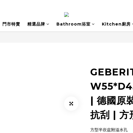
門市特賣
精選品牌
Bathroom浴室
Kitchen廚房
GEBERIT
W55*D
| 德國原
抗刮 | 
方型半崁盆附溢水孔