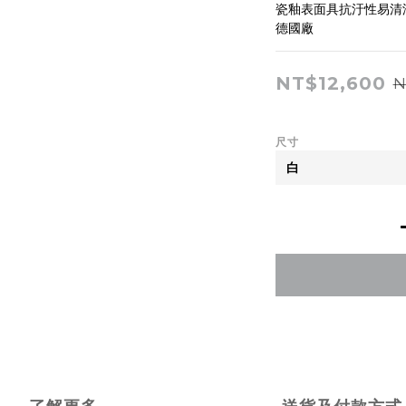
瓷釉表面具抗汙性易清
德國廠
NT$12,600
N
尺寸