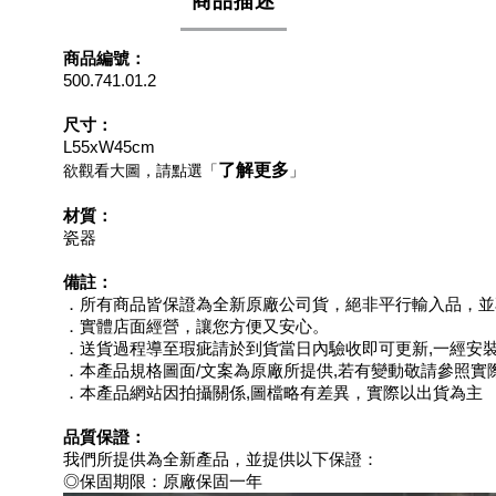
商品描述
商品編號：
500.741.01.2
尺寸：
L55xW45cm
了解更多
欲觀看大圖，請點選「
」
材質：
瓷器
備註：
．所有商品皆保證為全新原廠公司貨，絕非平行輸入品，並
．實體店面經營，讓您方便又安心。
．送貨過程導至瑕疵請於到貨當日內驗收即可更新,一經安
．本產品規格圖面/文案為原廠所提供,若有變動敬請參照實
．本產品網站因拍攝關係,圖檔略有差異，實際以出貨為主
品質保證：
我們所提供為全新產品，並提供以下保證：
◎保固期限：原廠保固一年