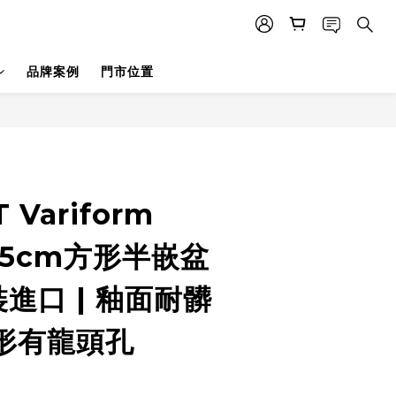
品牌案例
門市位置
 Variform
45cm方形半嵌盆
裝進口 | 釉面耐髒
方形有龍頭孔