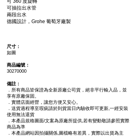
可 360 度旋轉
可抽拉出水管
兩段出水
德國設計，Grohe 葡萄牙廠製
尺寸：
如圖
商品編號：
30270000
備註：
．所有商品皆保證為全新原廠公司貨，絕非平行輸入品，並
享有原廠保固。
．實體店面經營，讓您方便又安心。
．送貨過程導至瑕疵請於到貨當日內驗收即可更新,一經安裝
使用無法退貨
．本產品規格圖面/文案為原廠所提供,若有變動敬請參照實際
商品為準
．本產品網站因拍攝關係,圖檔略有差異，實際以出貨為主