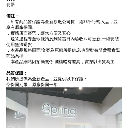
瓷器
備註：
．所有商品皆保證為全新原廠公司貨，絕非平行輸入品，並
享有原廠保固。
．實體店面經營，讓您方便又安心。
．送貨過程導至瑕疵請於到貨當日內驗收即可更新,一經安裝
使用無法退貨
．本產品規格圖面/文案為原廠所提供,若有變動敬請參照實際
商品為準
．本產品網站因拍攝關係,圖檔略有差異，實際以出貨為主
品質保證：
我們所提供為全新產品，並提供以下保證：
◎保固期限：原廠保固一年