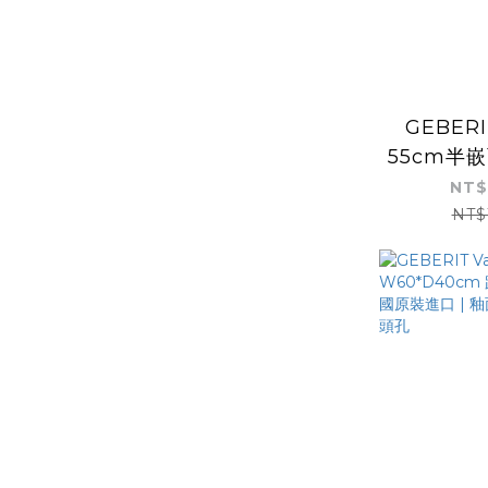
GEBERI
55cm半嵌
NT$
NT$