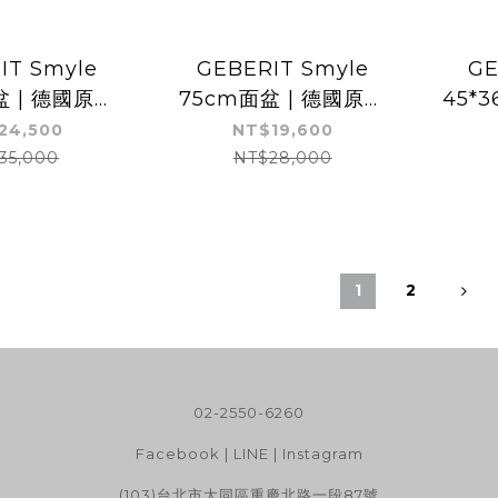
IT Smyle
GEBERIT Smyle
GE
盆 | 德國原裝
75cm面盆 | 德國原裝
45*
德國抗污認證 |
進口 | 德國抗污認證 |
裝進口
24,500
NT$19,600
可壁掛
可壁掛
35,000
NT$28,000
1
2
02-2550-6260
Facebook
|
LINE
|
Instagram
(103)台北市大同區重慶北路一段87號