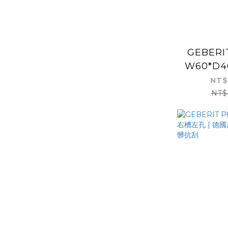
GEBERIT
W60*D
半嵌盆 | 
NT$
釉面耐髒抗
NT$