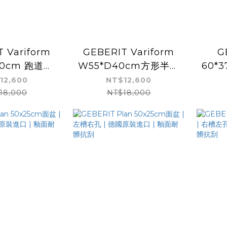
 Variform
GEBERIT Variform
G
40cm 跑道型
W55*D40cm方形半嵌
60*
德國原裝進口 |
盆 | 德國原裝進口 | 釉
原裝
12,600
NT$12,600
刮 | 無龍頭
面耐髒抗刮 | 方形無龍
18,000
NT$18,000
孔
頭孔