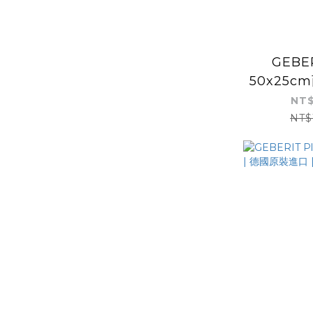
GEBER
50x25c
孔 | 德國
NT$
面
NT$