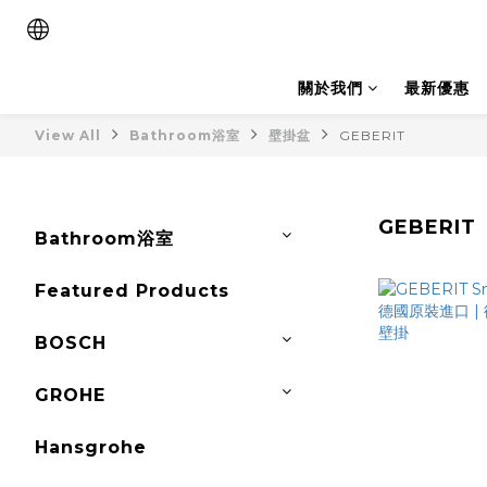
關於我們
最新優惠
View All
Bathroom浴室
壁掛盆
GEBERIT
GEBERIT
Bathroom浴室
Featured Products
BOSCH
GROHE
Hansgrohe