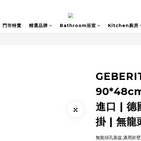
門市特賣
精選品牌
Bathroom浴室
Kitchen廚房
GEBERI
90*48
進口 | 
掛 | 無
無龍頭孔面盆,適用於壁