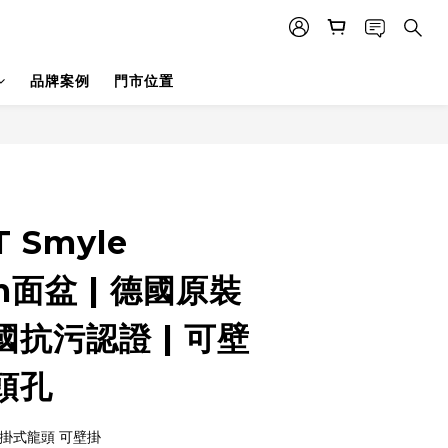
品牌案例
門市位置
T Smyle
cm面盆 | 德國原裝
德國抗污認證 | 可壁
龍頭孔
掛式龍頭 可壁掛