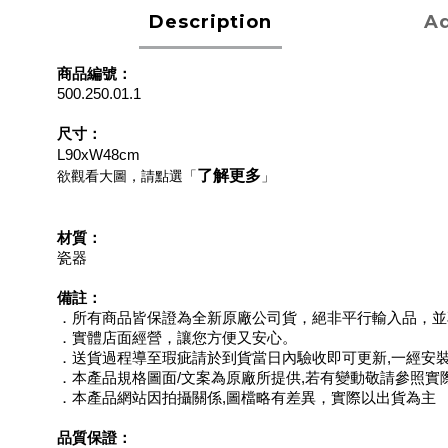
Description
Ad
商品編號：
500.250.01.1
尺寸：
L90xW48cm
了解更多
欲觀看大圖，請點選「
」
材質：
瓷器
備註：
．所有商品皆保證為全新原廠公司貨，絕非平行輸入品，並
．實體店面經營，讓您方便又安心。
．送貨過程導至瑕疵請於到貨當日內驗收即可更新,一經安
．本產品規格圖面/文案為原廠所提供,若有變動敬請參照實
．本產品網站因拍攝關係,圖檔略有差異，實際以出貨為主
品質保證：