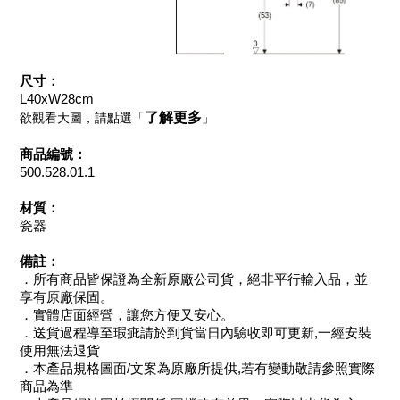
尺寸：
L40xW28cm
了解更多
欲觀看大圖，請點選「
」
商品編號：
500.528.01.1
材質：
瓷器
備註：
．所有商品皆保證為全新原廠公司貨，絕非平行輸入品，並
享有原廠保固。
．實體店面經營，讓您方便又安心。
．送貨過程導至瑕疵請於到貨當日內驗收即可更新,一經安裝
使用無法退貨
．本產品規格圖面/文案為原廠所提供,若有變動敬請參照實際
商品為準