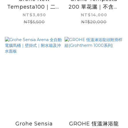
Tempesta100｜二段
200 單花灑｜不含龍
出水｜蓮蓬頭浴杆60
頭｜可搭配各式沐浴龍
NT$3,850
NT$14,000
公分組
頭
NT$5,500
NT$20,000
Grohe Sensia
GROHE 恆溫淋浴龍