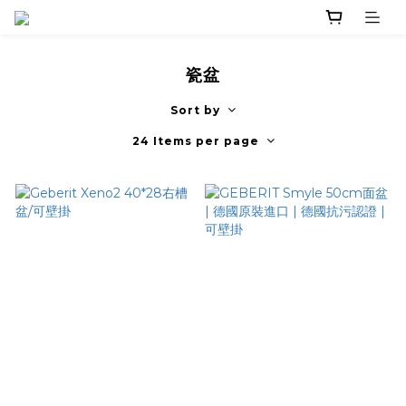
瓷盆
Sort by
24 Items per page