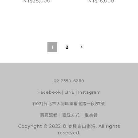
可壁掛
證 | 可壁掛
NT$28,000
NT$16,000
1
2
02-2550-6260
Facebook
|
LINE
|
Instagram
(103)台北市大同區重慶北路一段87號
|
|
購買流程
運送方式
退換貨
Copyright © 2022 © 春興進口衛浴. All rights
reserved.